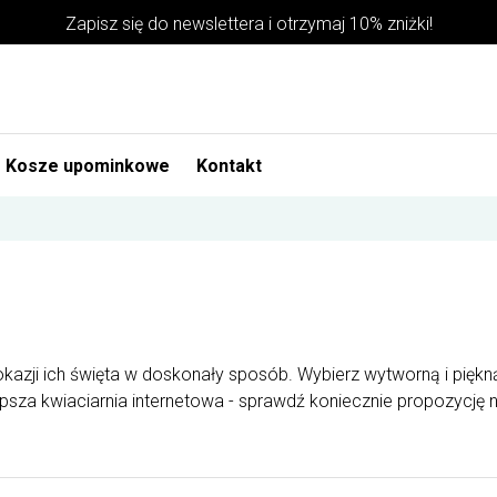
Zapisz się do newslettera i otrzymaj 10% zniżki!
Kosze upominkowe
Kontakt
 okazji ich święta w doskonały sposób. Wybierz wytworną i pię
epsza kwiaciarnia internetowa - sprawdź koniecznie propozycję n