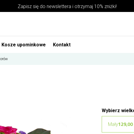
Zapisz się do newslettera i otrzymaj 10% zniżki!
Kosze upominkowe
Kontakt
lorów
Wybierz wielk
129,00 
Mały