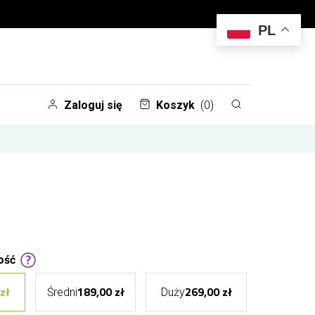
PL
Zaloguj się
Koszyk
(0)
ość
zł
189,00 zł
269,00 zł
Średni
Duży