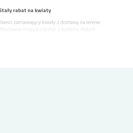
Stały rabat na kwiaty
Klienci zamawiający kwiaty z dostawą na terenie
Wrocławia mogą korzystać z systemu stałych
zniżek. Po zalogowaniu się do sklepu
Telekwiaciarnia Wrocław przed złożeniem
zamówienia, przypisywany jest indywidualny rabat
zależny od historii zakupów. Przyznana zniżka
obowiązuje na stałe, bez ograniczeń czasowych.
Każde 100 zł wydane na kwiaty podnosi poziom
rabatu o 1%, który jest uwzględniany przy kolejnych
zamówieniach i może wynieść maksymalnie 10%.