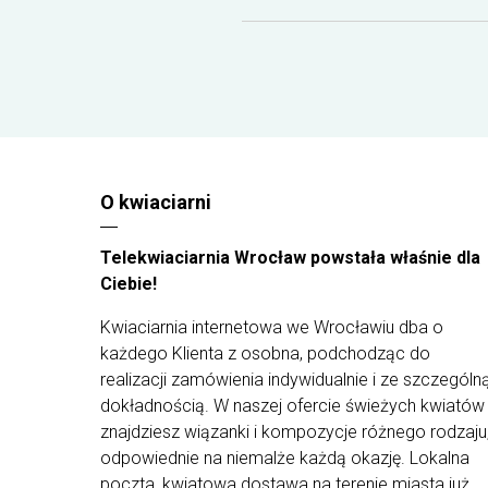
florystów są tworzone tylko ze świeżych, staranni
wyselekcjonowanych roślin, by wyjątkowe
kompozycje mogły trafić prosto do rąk waszych
najbliższych. Z uwagi na ograniczoną dostępność
kwiatów od dostawców i występowanie ich
różnych rodzajów - kompozycja może różnić się
od tej przedstawionej na zdjęciu.
O kwiaciarni
Telekwiaciarnia Wrocław powstała właśnie dla
Ciebie!
Kwiaciarnia internetowa we Wrocławiu dba o
każdego Klienta z osobna, podchodząc do
realizacji zamówienia indywidualnie i ze szczególn
dokładnością. W naszej ofercie świeżych kwiatów
znajdziesz wiązanki i kompozycje różnego rodzaju
odpowiednie na niemalże każdą okazję. Lokalna
poczta, kwiatowa dostawa na terenie miasta już