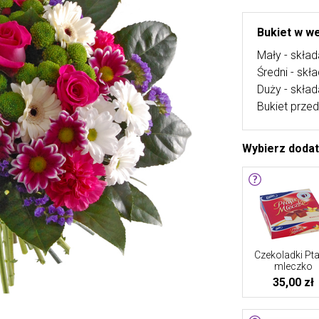
Bukiet w we
Mały - skład
Średni - skł
Duży - skład
Bukiet przed
Wybierz doda
Czekoladki Pta
mleczko
35,00 zł