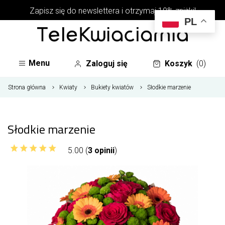
Zapisz się do newslettera i otrzymaj 10% zniżki!
PL
Menu
Zaloguj się
Koszyk
(0)
Strona główna
Kwiaty
Bukiety kwiatów
Słodkie marzenie
Słodkie marzenie
5.00 (
3 opinii
)